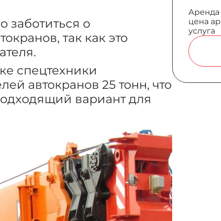
Аренда 
о заботиться о
цена ар
услуга
окранов, так как это
ателя.
ке спецтехники
ей автокранов 25 тонн, что
подходящий вариант для