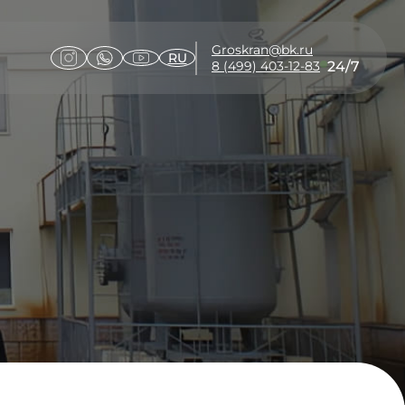
Groskran@bk.ru
RU
24/7
8 (499) 403-12-83