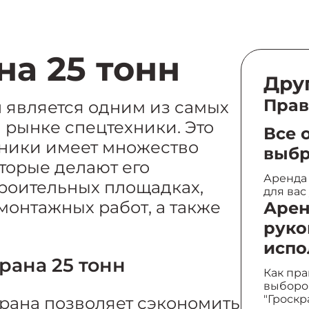
на 25 тонн
Дру
Прав
н является одним из самых
рынке спецтехники. Это
Все 
ехники имеет множество
выбр
торые делают его
Аренда 
оительных площадках,
для вас
онтажных работ, а также
Арен
руко
испо
рана 25 тонн
Как пра
выборо
"Гроскр
рана позволяет сэкономить