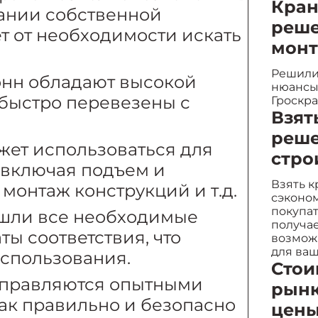
Кран
жании собственной
реше
ет от необходимости искать
монт
Решили 
онн обладают высокой
нюансы
 быстро перевезены с
Гроскра
Взят
реше
жет использоваться для
стро
 включая подъем и
Взять к
монтаж конструкций и т.д.
сэконом
покупат
шли все необходимые
получае
ы соответствия, что
возмож
для ваш
использования.
Стои
правляются опытными
рынк
как правильно и безопасно
цен