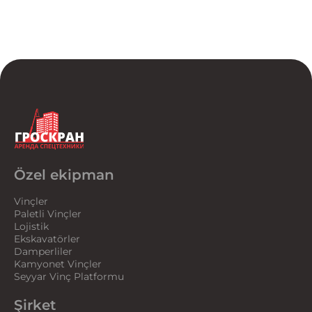
Özel ekipman
Vinçler
Paletli Vinçler
Lojistik
Ekskavatörler
Damperliler
Kamyonet Vinçler
Seyyar Vinç Platformu
Şirket