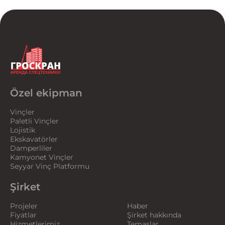
Özel ekipman
Vinçler
Paletli Vinçler
Lojistik
Ekskavatörler
Damperliler
Kamyonet Vinçler
Seyyar Vinç Platformu
Şirket
Projeler
Haber
Fiyatlar
Şirket hakkında
Hizmetlerimiz
Temaslar