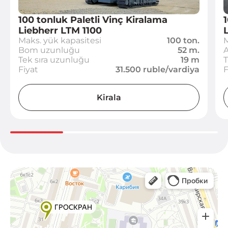
100 tonluk Paletli Vinç Kiralama
1
Liebherr LTM 1100
Maks. yük kapasitesi
100 ton.
M
Bom uzunluğu
52 m.
Tek sıra uzunluğu
19 m
T
Fiyat
31.500 ruble/vardiya
F
Kirala