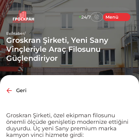
24/7
Menü
Ev
/
Haber
/
Groskran Şirketi, Yeni Sany
Vinçleriyle Araç Filosunu
Güçlendiriyor
Geri
Groskran Şirketi, özel ekipman filosunu
önemli ölçüde genişletip modernize ettiğini
duyurdu. Üç yeni Sany premium marka
kamyon vinci hizmete girdi: