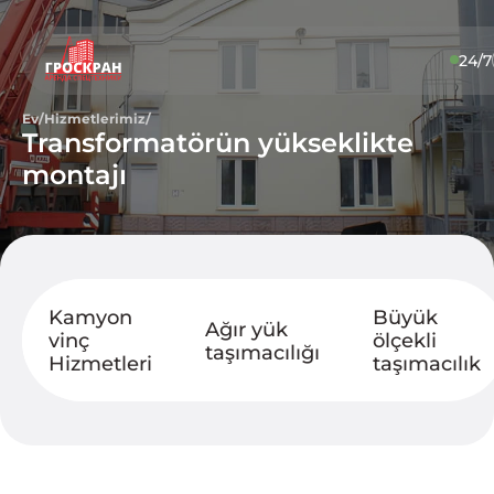
24/7
Ev
/
Hizmetlerimiz
/
Transformatörün yükseklikte
montajı
Kamyon
Büyük
Ağır yük
vinç
ölçekli
taşımacılığı
Hizmetleri
taşımacılık