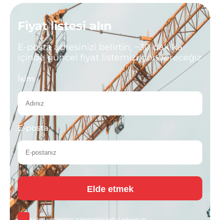
Fiyat listesi alın
E-posta adresinizi belirtin, ~30 dakika
içinde güncel fiyat listemizi göndereceğiz
İsim
E-posta
Kişisel verilerimin
işlenmesini kabul ediyorum