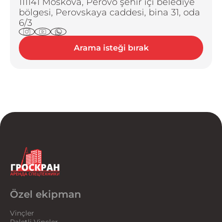
111141 Moskova, Perovo şehir içi belediye
bölgesi, Perovskaya caddesi, bina 31, oda
6/3
Arama isteği bırak
Özel ekipman
Vinçler