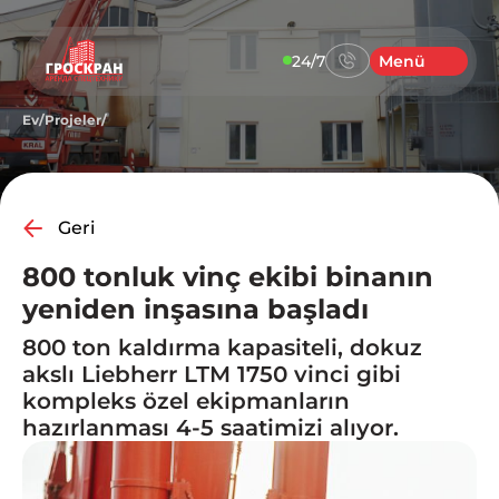
24/7
Menü
Ev
/
Projeler
/
Geri
800 tonluk vinç ekibi binanın
yeniden inşasına başladı
800 ton kaldırma kapasiteli, dokuz
akslı Liebherr LTM 1750 vinci gibi
kompleks özel ekipmanların
hazırlanması 4-5 saatimizi alıyor.