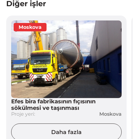
Diğer işler
Efes bira fabrikasının fıçısının
sökülmesi ve taşınması
Proje yeri:
Moskova
P
Daha fazla