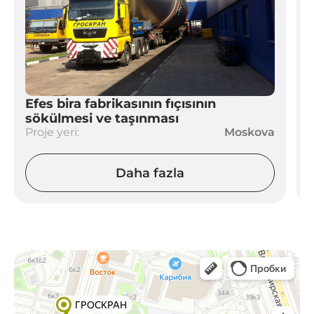
Efes bira fabrikasının fıçısının
sökülmesi ve taşınması
Proje yeri:
Moskova
P
Daha fazla