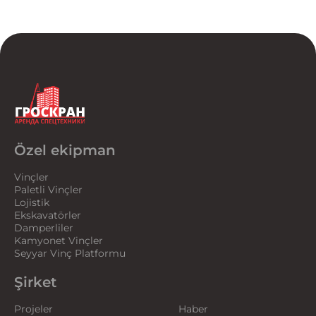
Özel ekipman
Vinçler
Paletli Vinçler
Lojistik
Ekskavatörler
Damperliler
Kamyonet Vinçler
Seyyar Vinç Platformu
Şirket
Projeler
Haber