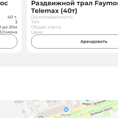
3ос
Раздвижной трал Faymon
Telemax (40т)
40 т.
Грузоподъемность:
3
Тип
9 до 20м
Общая масса:
уб/смена
Цена
Арендовать