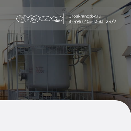
Groskran@bk.ru
RU
24/7
8 (499) 403-12-83