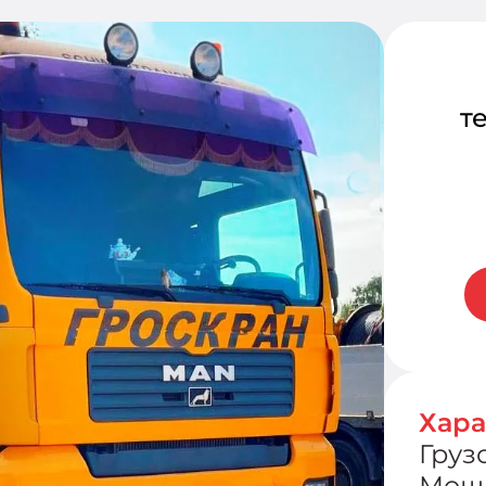
т
Хара
Груз
Мощ