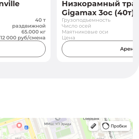
ville
Низкорамный трал
Gigamax 3ос (40т)
40 т
Грузоподъемность
раздвижной
Число осей
65.000 кг
Маятниковые оси
12 000 руб/смена
Цена
Аренд