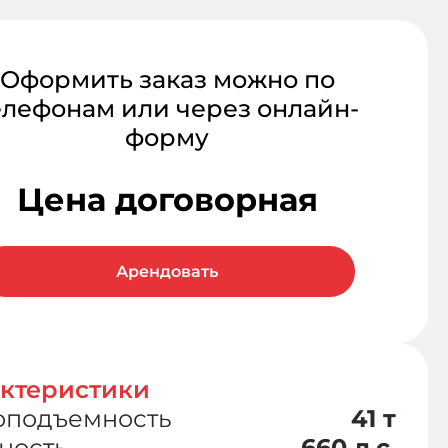
Оформить заказ можно по
елефонам или через онлайн-
форму
Цена договорная
Арендовать
ктеристики
оподъемность
41 т
ность
660 л.с.