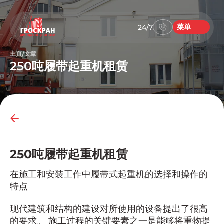
菜单
24/7
主頁
文章
/
250吨履带起重机租赁
250吨履带起重机租赁
在施工和安装工作中履带式起重机的选择和操作的
特点
现代建筑和结构的建设对所使用的设备提出了很高
的要求。 施工过程的关键要素之一是能够将重物提