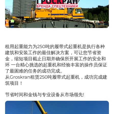
租用起重能力为250吨的履带式起重机是执行各种
建筑和安装工作的最佳解决方案，可让您节省资
金，缩短项目截止日期并确保所开展工作的安全和
环 一台精心挑选的起重机和经验丰富的操作员保证
了最困难的任务的成功完成。
从Groskran租赁250吨履带式起重机，成功完成建
筑项目！
节省时间和金钱与专业设备从市场领先!