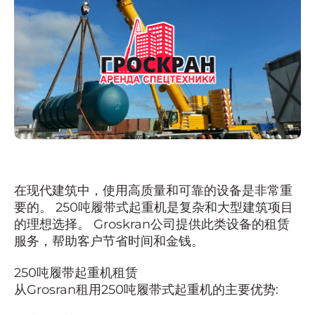
在现代建筑中，使用高质量和可靠的设备是非常重
要的。 250吨履带式起重机是复杂和大型建筑项目
的理想选择。 Groskran公司提供此类设备的租赁
服务，帮助客户节省时间和金钱。
250吨履带起重机租赁
从Grosran租用250吨履带式起重机的主要优势: