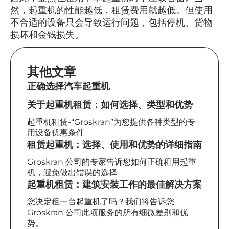
然，起重机的性能越低，租赁费用就越低。但使用
不合适的设备只会导致运行问题，包括停机、货物
损坏和金钱损失。
其他文章
正确选择汽车起重机
关于起重机租赁：如何选择、类型和优势
起重机租赁-“Groskran”为您提供各种类型的专
用设备优惠条件
租赁起重机：选择、使用和优势的详细指南
Groskran 公司的专家告诉您如何正确租用起重
机，避免做出错误的选择
起重机租赁：建筑安装工作的最佳解决方案
您决定租一台起重机了吗？我们将告诉您
Groskran 公司此项服务的所有细微差别和优
势。