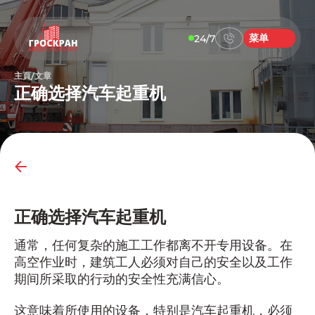
菜单
24/7
主頁
文章
/
正确选择汽车起重机
正确选择汽车起重机
通常，任何复杂的施工工作都离不开专用设备。在
高空作业时，建筑工人必须对自己的安全以及工作
期间所采取的行动的安全性充满信心。
这意味着所使用的设备，特别是汽车起重机，必须