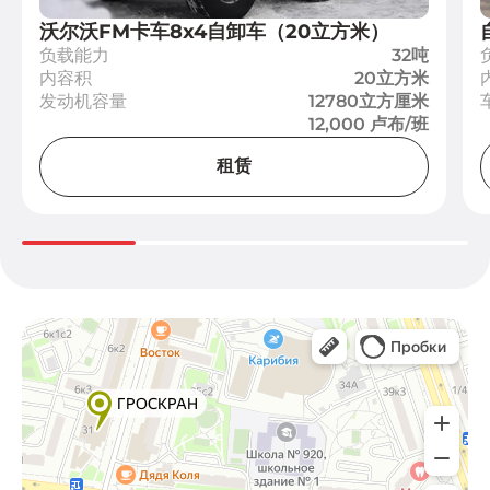
沃尔沃FM卡车8x4自卸车（20立方米）
负载能力
32吨
内容积
20立方米
发动机容量
12780立方厘米
12,000 卢布/班
租赁