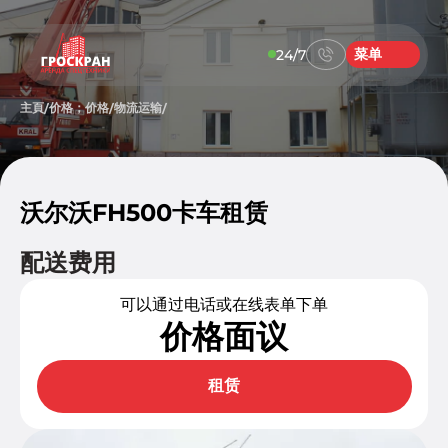
菜单
24/7
主頁
价格；价格
物流运输
/
/
/
沃尔沃FH500卡车租赁
配送费用
可以通过电话或在线表单下单
价格面议
租赁