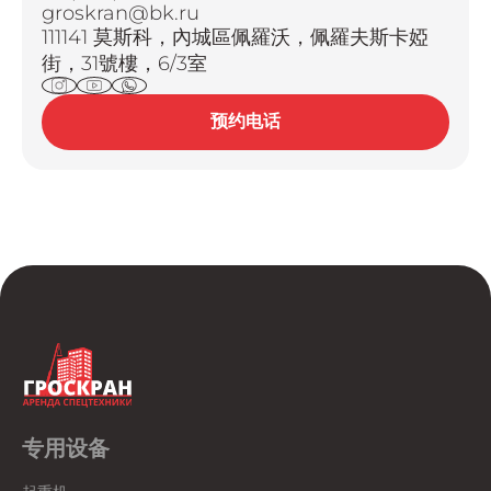
groskran@bk.ru
111141 莫斯科，內城區佩羅沃，佩羅夫斯卡婭
街，31號樓，6/3室
预约电话
专用设备