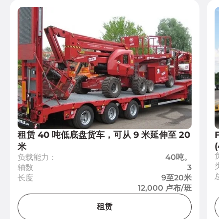
租赁 40 吨低底盘货车，可从 9 米延伸至 20
(
米
负载能力：
40吨。
轴数
3
长度
9至20米
12,000 卢布/班
租赁