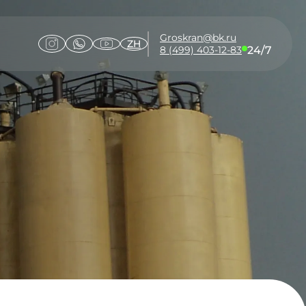
Groskran@bk.ru
ZH
24/7
8 (499) 403-12-83