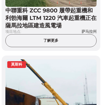
中聯重科 ZCC 9800 履帶起重機和
利勃海爾 LTM 1220 汽車起重機正在
薩馬拉地區建造風電場
项目地点:
萨马拉州
了解更多