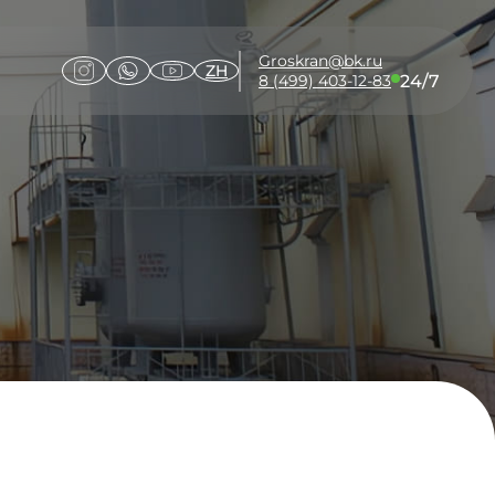
Groskran@bk.ru
ZH
24/7
8 (499) 403-12-83