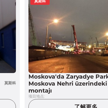
Moskova'da Zaryadye Parkı
Moskova Nehri üzerindeki
莫斯科
montajı
项目地点:
了解更多