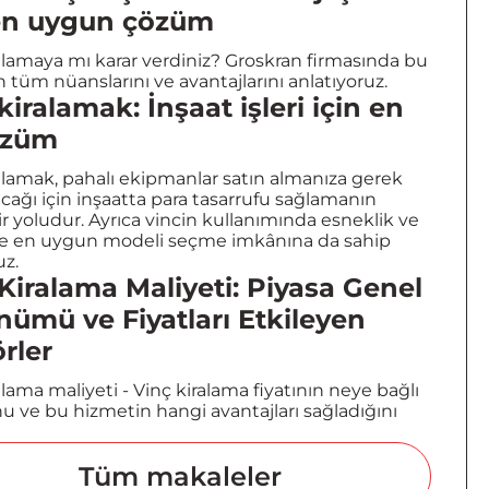
 en uygun çözüm
alamaya mı karar verdiniz? Groskran firmasında bu
 tüm nüanslarını ve avantajlarını anlatıyoruz.
kiralamak: İnşaat işleri için en
çözüm
alamak, pahalı ekipmanlar satın almanıza gerek
ağı için inşaatta para tasarrufu sağlamanın
ir yoludur. Ayrıca vincin kullanımında esneklik ve
ze en uygun modeli seçme imkânına da sahip
uz.
Kiralama Maliyeti: Piyasa Genel
ümü ve Fiyatları Etkileyen
rler
alama maliyeti - Vinç kiralama fiyatının neye bağlı
 ve bu hizmetin hangi avantajları sağladığını
Tüm makaleler