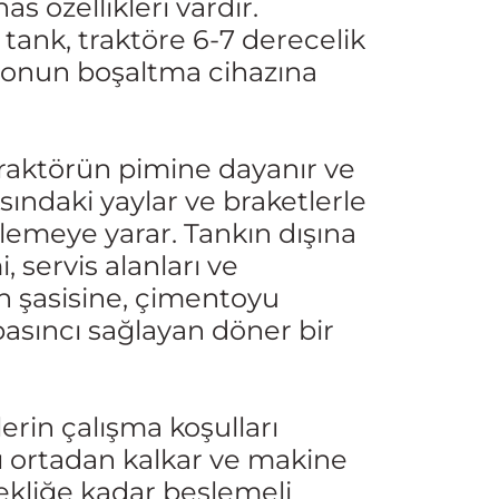
s özellikleri vardır.
 tank, traktöre 6-7 derecelik
ntonun boşaltma cihazına
ı traktörün pimine dayanır ve
ksındaki yaylar ve braketlerle
lemeye yarar. Tankın dışına
 servis alanları ve
n şasisine, çimentoyu
asıncı sağlayan döner bir
erin çalışma koşulları
arı ortadan kalkar ve makine
ekliğe kadar beslemeli