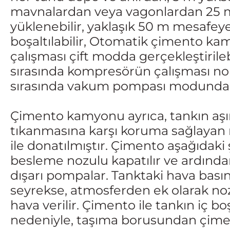
mavnalardan veya vagonlardan 25 m
yüklenebilir, yaklaşık 50 m mesafe
boşaltılabilir, Otomatik çimento 
çalışması çift modda gerçekleştirile
sırasında kompresörün çalışması 
sırasında vakum pompası modunda ge
Çimento kamyonu ayrıca, tankın aşır
tıkanmasına karşı koruma sağlayan 
ile donatılmıştır. Çimento aşağıdaki
besleme nozulu kapatılır ve ardınd
dışarı pompalar. Tanktaki hava bası
seyrekse, atmosferden ek olarak noz
hava verilir. Çimento ile tankın iç b
nedeniyle, taşıma borusundan çiment