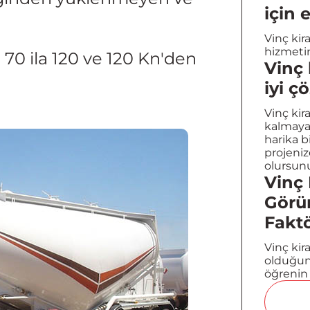
için
Vinç kir
hizmetin
, 70 ila 120 ve 120 Kn'den
Vinç 
iyi 
Vinç kir
kalmayac
harika b
projeni
olursun
Vinç 
Görün
Faktö
Vinç kir
olduğunu
öğrenin