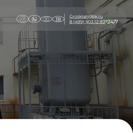
Groskran@bk.ru
TR
24/7
8 (499) 403-12-83