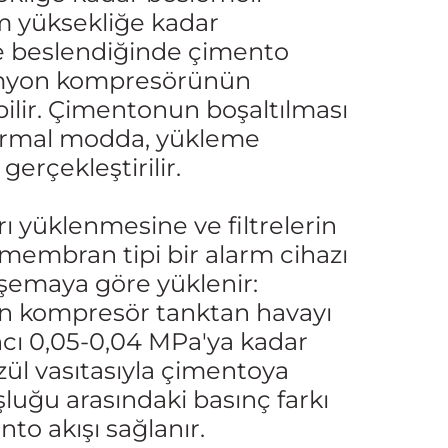
 yüksekliğe kadar
ye beslendiğinde çimento
kamyon kompresörünün
bilir. Çimentonun boşaltılması
normal modda, yükleme
rçekleştirilir.
ı yüklenmesine ve filtrelerin
membran tipi bir alarm cihazı
 şemaya göre yüklenir:
an kompresör tanktan havayı
ncı 0,05-0,04 MPa'ya kadar
ül vasıtasıyla çimentoya
oşluğu arasındaki basınç farkı
o akışı sağlanır.