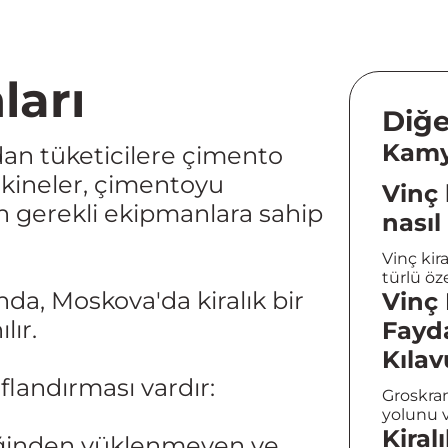
arı
Diğe
Kamy
an tüketicilere çimento
akineler, çimentoyu
Vinç 
n gerekli ekipmanlara sahip
nasıl 
Vinç kir
türlü ö
, Moskova'da kiralık bir
Vinç 
lır.
Fayda
Kılav
ıflandırması vardır:
Groskran
yolunu 
Kiral
iğinden yüklenmeyen ve