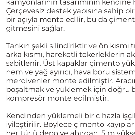
kamyonlarının tasarımının kendine ha
Çerçevesiz destek yapısına sahip bir
bir açıyla monte edilir, bu da çime
gitmesini sağlar.
Tankın şekli silindiriktir ve ön kısm
arka kısmı, hareketli tekerleklerin a
sabitlenir. Üst kapaklar çimento yük
nem ve yağ ayırıcı, hava boru sistemi,
merdivenler monte edilmiştir. Aracı
boşaltmak ve yüklemek için doğru b
kompresör monte edilmiştir.
Kendinden yüklemeli bir cihazla işçil
iyileştirilir. Böylece çimento kayıpl
her türlü depo ve ahırdan, 5 m yüks