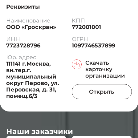
Реквизиты
Наименование
КПП
ООО «Гроскран»
772001001
ИНН
ОГРН
7723728796
1097746537899
Юр. адрес
Скачать
111141 г.Москва,
карточку
вн.тер.г.
организации
муниципальный
округ Перово, ул.
Перовская, д. 31,
Открыть
помещ.6/3
Наши заказчики